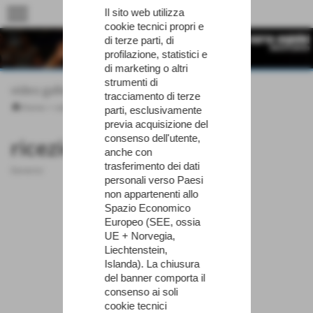
menu
Il sito web utilizza
cookie tecnici propri e
di terze parti, di
profilazione, statistici e
di marketing o altri
strumenti di
video gallery
tracciamento di terze
Home
>
video gallery
>
Generici
parti, esclusivamente
previa acquisizione del
consenso dell'utente,
ricezione libero cina
anche con
trasferimento dei dati
Generici
personali verso Paesi
non appartenenti allo
Spazio Economico
Europeo (SEE, ossia
UE + Norvegia,
Liechtenstein,
Islanda). La chiusura
del banner comporta il
consenso ai soli
cookie tecnici