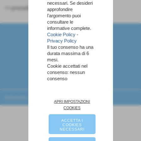
necessari. Se desideri
<< precedente
approfondire
l'argomento puoi
consultare le
Marco Angiolini - Allenatore di Pallavolo
informative complete.
via fiume 29 - San miniato (Pisa)
Cookie Policy
-
P.I. NGLMRC74R21G843P
Privacy Policy
Tel. 0587 704012
Il tuo consenso ha una
angiolinimarco@gmail.com
durata massima di 6
mesi.
Cookie accettati nel
Links
consenso: nessun
consenso
Privacy Policy
-
Cookie Policy
Realizzazione siti web www.sitoper.it
APRI IMPOSTAZIONI
COOKIES
ACCETTA I
COOKIES
NECESSARI