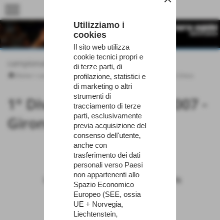
menu
Utilizziamo i
cookies
Il sito web utilizza
cookie tecnici propri e
campionati
di terze parti, di
Home
>
campionati
>
1° Divisione Pisa 2006-2007
>
Girone Unico
profilazione, statistici e
di marketing o altri
strumenti di
1° Divisione Pisa 2006-2007 -
tracciamento di terze
parti, esclusivamente
Girone Unico
previa acquisizione del
consenso dell'utente,
anche con
trasferimento dei dati
Sabato 02/12/2006
personali verso Paesi
non appartenenti allo
La Perla
PGS Turris
Spazio Economico
2
3
Europeo (SEE, ossia
UE + Norvegia,
Liechtenstein,