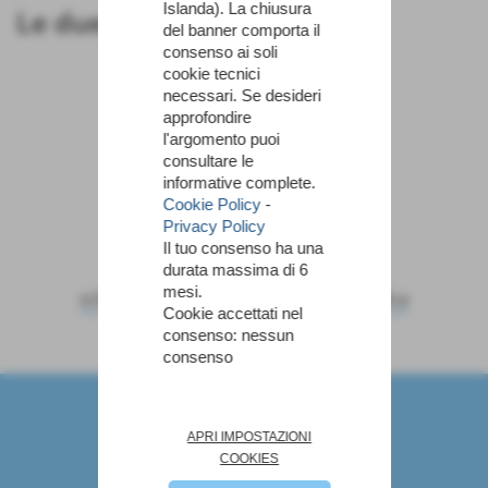
Islanda). La chiusura
Le due squadre a confronto
del banner comporta il
consenso ai soli
cookie tecnici
necessari. Se desideri
approfondire
l'argomento puoi
La Perla
PGS Turris
consultare le
informative complete.
Cookie Policy
-
Privacy Policy
Il tuo consenso ha una
durata massima di 6
mesi.
scheda
-
calendario e risultati
-
classifica
Cookie accettati nel
consenso: nessun
consenso
Marco Angiolini - Allenatore di Pallavolo
via fiume 29 - San miniato (Pisa)
P.I. NGLMRC74R21G843P
APRI IMPOSTAZIONI
Tel. 0587 704012
COOKIES
angiolinimarco@gmail.com