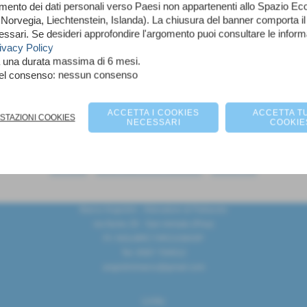
imento dei dati personali verso Paesi non appartenenti allo Spazio 
orvegia, Liechtenstein, Islanda). La chiusura del banner comporta il
essari. Se desideri approfondire l'argomento puoi consultare le infor
ivacy Policy
a una durata massima di 6 mesi.
nel consenso: nessun consenso
Casciavola
Casa Culturale
ACCETTA I COOKIES
ACCETTA TU
OSTAZIONI COOKIES
NECESSARI
COOKIE
scheda
-
calendario e risultati
-
classifica
Marco Angiolini - Allenatore di Pallavolo
via fiume 29 - San miniato (Pisa)
P.I. NGLMRC74R21G843P
Tel. 0587 704012
angiolinimarco@gmail.com
Links