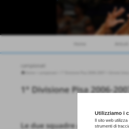
Home
Articoli
campionati
Home
>
campionati
>
1° Divisione Pisa 2006-2007
>
Girone Unic
1° Divisione Pisa 2006-200
Casciavola
Utilizziamo i 
Il sito web utilizza
Le due squadre a confronto
strumenti di tracc