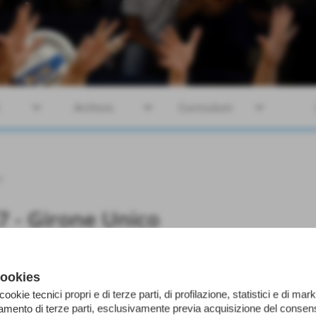
keyboard_arrow_down
keyboard_arrow_down
keyboard_arrow_down
Archivio
Curriculum
o
7 - Girone Unico
cookies
 cookie tecnici propri e di terze parti, di profilazione, statistici e di mark
iamento di terze parti, esclusivamente previa acquisizione del consens