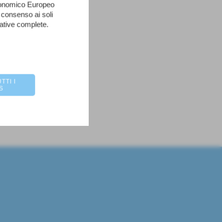
Economico Europeo
 consenso ai soli
mative complete.
TTI I
S