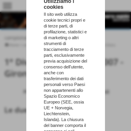
Utilizziamo i
menu
cookies
Il sito web utilizza
cookie tecnici propri e
di terze parti, di
profilazione, statistici e
campionati
di marketing o altri
strumenti di
Home
>
campionati
>
1° Divisione Pisa 2006-2007
>
Girone Unico
tracciamento di terze
parti, esclusivamente
1° Divisione Pisa 2006-2007 -
previa acquisizione del
consenso dell'utente,
Girone Unico
anche con
trasferimento dei dati
personali verso Paesi
non appartenenti allo
PGS Turris
Pall. Staffoli
Spazio Economico
Europeo (SEE, ossia
Le due squadre a confronto
UE + Norvegia,
Liechtenstein,
Islanda). La chiusura
del banner comporta il