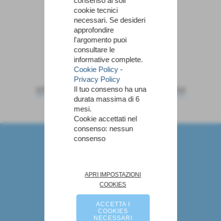
consenso ai soli
cookie tecnici
necessari. Se desideri
PGS Turris
Pall. Staffoli
approfondire
l'argomento puoi
consultare le
informative complete.
Cookie Policy
-
Privacy Policy
scheda
-
calendario e risultati
-
classifica
Il tuo consenso ha una
durata massima di 6
mesi.
Cookie accettati nel
consenso: nessun
Marco Angiolini - Allenatore di Pallavolo
consenso
via fiume 29 - San miniato (Pisa)
P.I. NGLMRC74R21G843P
Tel. 0587 704012
angiolinimarco@gmail.com
APRI IMPOSTAZIONI
COOKIES
Links
ACCETTA I
COOKIES
Privacy Policy
-
Cookie Policy
NECESSARI