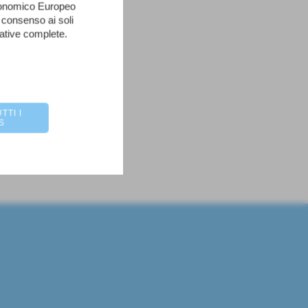
Economico Europeo
 consenso ai soli
mative complete.
TTI I
S