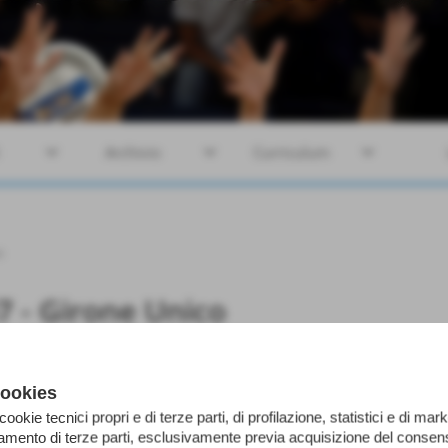
keyboard_arrow_down
keyboard_arrow_down
keyboard_arrow_down
Archivio
Curriculum
o
7 - Girone Unico
cookies
 cookie tecnici propri e di terze parti, di profilazione, statistici e di mark
iamento di terze parti, esclusivamente previa acquisizione del consens