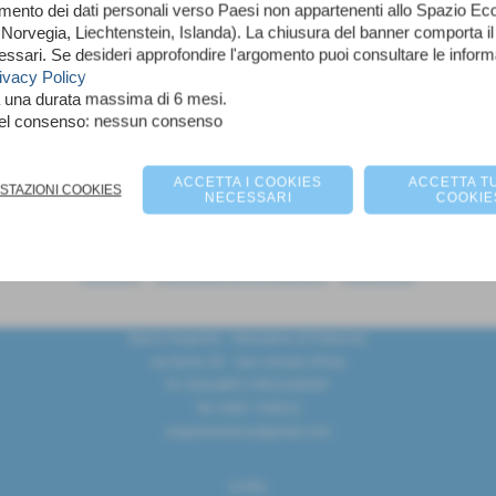
imento dei dati personali verso Paesi non appartenenti allo Spazio 
orvegia, Liechtenstein, Islanda). La chiusura del banner comporta il
essari. Se desideri approfondire l'argomento puoi consultare le infor
ivacy Policy
a una durata massima di 6 mesi.
nel consenso: nessun consenso
PGS Turris
Casciavola
ACCETTA I COOKIES
ACCETTA TU
OSTAZIONI COOKIES
NECESSARI
COOKIE
scheda
-
calendario e risultati
-
classifica
Marco Angiolini - Allenatore di Pallavolo
via fiume 29 - San miniato (Pisa)
P.I. NGLMRC74R21G843P
Tel. 0587 704012
angiolinimarco@gmail.com
Links