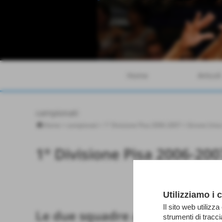
Home
Articoli
campionati
Home
>
campionati
>
1° Divisione Pisa 2006-2007
>
Girone Unic
1° Divisione Pisa 2006-200
PGS Turris
Utilizziamo i 
Il sito web utilizza
Le due squadre a confronto
strumenti di tracc