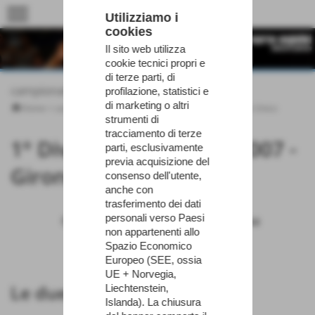
menu
Utilizziamo i
cookies
Il sito web utilizza
cookie tecnici propri e
di terze parti, di
campionati
profilazione, statistici e
di marketing o altri
Home
>
campionati
>
1° Divisione Pisa 2006-2007
>
Girone Unico
strumenti di
tracciamento di terze
1° Divisione Pisa 2006-2007 -
parti, esclusivamente
previa acquisizione del
Girone Unico
consenso dell'utente,
anche con
trasferimento dei dati
personali verso Paesi
Cus Pisa
Volley Pisa
non appartenenti allo
0
3
Spazio Economico
Europeo (SEE, ossia
UE + Norvegia,
Le due squadre a confronto
Liechtenstein,
Islanda). La chiusura