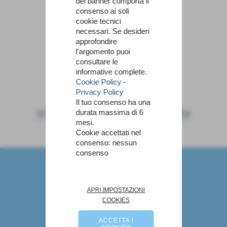
del banner comporta il
consenso ai soli
cookie tecnici
necessari. Se desideri
approfondire
Cus Pisa
Volley Pisa
l'argomento puoi
consultare le
informative complete.
Cookie Policy
-
Privacy Policy
Il tuo consenso ha una
scheda
-
calendario e risultati
-
classifica
durata massima di 6
mesi.
Cookie accettati nel
consenso: nessun
consenso
Marco Angiolini - Allenatore di Pallavolo
via fiume 29 - San miniato (Pisa)
P.I. NGLMRC74R21G843P
Tel. 0587 704012
APRI IMPOSTAZIONI
angiolinimarco@gmail.com
COOKIES
Links
ACCETTA I