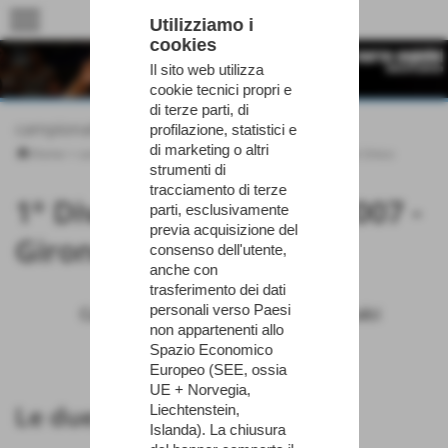
menu
Utilizziamo i
cookies
Il sito web utilizza
cookie tecnici propri e
di terze parti, di
campionati
profilazione, statistici e
di marketing o altri
Home
>
campionati
>
1° Divisione Pisa 2006-2007
>
Girone Unico
strumenti di
tracciamento di terze
1° Divisione Pisa 2006-2007 -
parti, esclusivamente
previa acquisizione del
Girone Unico
consenso dell'utente,
anche con
trasferimento dei dati
personali verso Paesi
Casciavola
LIbertas Calci
non appartenenti allo
3
1
Spazio Economico
Europeo (SEE, ossia
UE + Norvegia,
Le due squadre a confronto
Liechtenstein,
Islanda). La chiusura