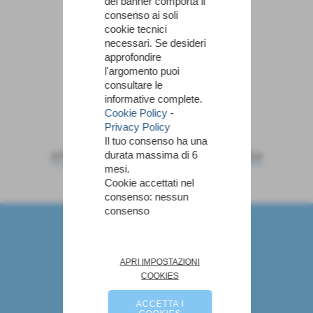
del banner comporta il
consenso ai soli
cookie tecnici
necessari. Se desideri
approfondire
Casciavola
LIbertas Calci
l'argomento puoi
consultare le
informative complete.
Cookie Policy
-
Privacy Policy
Il tuo consenso ha una
scheda
-
calendario e risultati
-
classifica
durata massima di 6
mesi.
Cookie accettati nel
consenso: nessun
consenso
Marco Angiolini - Allenatore di Pallavolo
via fiume 29 - San miniato (Pisa)
P.I. NGLMRC74R21G843P
Tel. 0587 704012
APRI IMPOSTAZIONI
angiolinimarco@gmail.com
COOKIES
Links
ACCETTA I