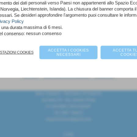
imento dei dati personali verso Paesi non appartenenti allo Spazio 
orvegia, Liechtenstein, Islanda). La chiusura del banner comporta il
essari. Se desideri approfondire l'argomento puoi consultare le infor
ivacy Policy
a una durata massima di 6 mesi.
nel consenso: nessun consenso
PGS Turris
Casa Culturale
ACCETTA I COOKIES
ACCETTA TU
OSTAZIONI COOKIES
NECESSARI
COOKIE
scheda
-
calendario e risultati
-
classifica
Marco Angiolini - Allenatore di Pallavolo
via fiume 29 - San miniato (Pisa)
P.I. NGLMRC74R21G843P
Tel. 0587 704012
angiolinimarco@gmail.com
Links