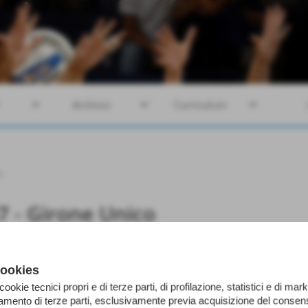
keyboard_arrow_down
keyboard_arrow_down
keyboard_arrow_down
Archivio
Curriculum
o
7 - Girone Unico
cookies
 cookie tecnici propri e di terze parti, di profilazione, statistici e di mark
iamento di terze parti, esclusivamente previa acquisizione del consens