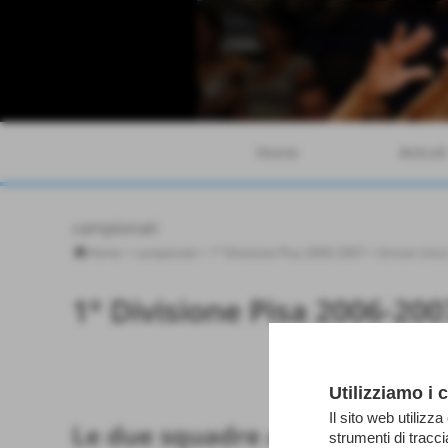
Home
Articoli
campionati
Home
>
campionati
>
1° Divisione Pisa 2006-2007
>
Girone Unic
1° Divisione Pisa 2006-200
PGS Turris
Utilizziamo i 
Il sito web utilizza
Le due squadre a confronto
strumenti di tracc