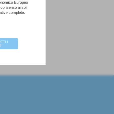
Economico Europeo
 consenso ai soli
mative complete.
TTI I
S